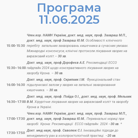
Програма
11.06.2025
Член.кор. НАМН України, докт. мед. наук, проф. Захараш М.П.,
докт. мед. наук, проф Захараш Ю.М.
Особливості клінічного
15:00-15:30
перебігу запальних захворювань кишечника в сучасних умовах.
Міжнародні консенсуси, клінічні протоколи лікування хворих на
виразковий коліт.–
30 хв
.
Докт. мед. наук, проф Дорофеєв А.Е.
Рекомендації ЕССО
15:30–16:00
гайдлайн 2024 щодо консервативного лікування хворих на
хворобу Крона. –
30 хв
.
Докт. мед. наук, проф. Скрипник І.М.
Функціональний стан
16:00-16:30
підшлункової залози у хворих на запальні захворювання
кишечника. –
30 хв
.
Докт. мед. наук, проф. Пойда О.І., докт. мед. наук, проф. Мельник
16:30–17:00
В.М.
Хірургічне лікування хворих на виразковий коліт та хворобу
Крона в Україні.
Член.кор. НАМН України, докт. мед. наук, проф. Захараш М.П.,
17:00-17:30
докт. мед. наук, проф Захараш Ю.М..
Перианальні нориці при
хворобі Крона: Рекомендації ЕССО гайдлайн 2024 –
30 хв
. *
Докт. мед наук, проф. Саволюк С.І.
Інноваційні підходи до
17:30-17:50
менеджменту ран в колопроктологічній практиці. –
20 хв
.