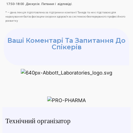
17:50-18:00
Дискусія. Питання і відповіді.
* — дана лекція підготовлена за підтримки компанії Такеда та не є підставою для
нарахування балів фахівцям охорони здоров’я за системою безперервного професійного
розвитку
Ваші Коментарі Та Запитання До
Спікерів
Технічний організатор